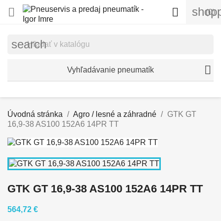
shopp


(0)
search
Vyhľadávanie pneumatík
Úvodná stránka
Agro / lesné a záhradné
GTK GT
16,9-38 AS100 152A6 14PR TT
GTK GT 16,9-38 AS100 152A6 14PR TT
564,72 €