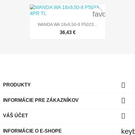
favorite_bord
WANDA WA 18x9,50-8 P5023...
36,43 €

PRODUKTY

INFORMÁCIE PRE ZÁKAZNÍKOV

VÁŠ ÚČET
key
INFORMÁCIE O E-SHOPE