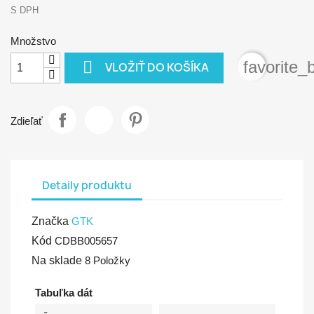
S DPH
Množstvo

favorite_
VLOŽIŤ DO KOŠÍKA
Zdieľať
Detaily produktu
Značka
GTK
Kód
CDBB005657
Na sklade
8 Položky
Tabuľka dát