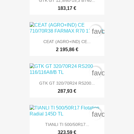
GTK GT 12,5/80-15,3 BT40...
183,17 €
favorite_bord
CEAT (AGRO+IND) CE...
2 195,86 €
favorite_bord
GTK GT 320/70R24 RS200...
287,93 €
favorite_bord
TIANLI TI 500/50R17...
323,59 €