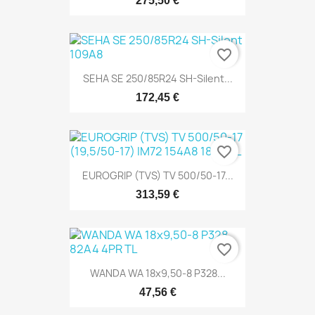
275,50 €
favorite_border
SEHA SE 250/85R24 SH-Silent...
172,45 €
favorite_border
EUROGRIP (TVS) TV 500/50-17...
313,59 €
favorite_border
WANDA WA 18x9,50-8 P328...
47,56 €