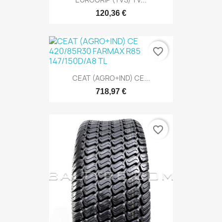
120,36 €
favorite_border
CEAT (AGRO+IND) CE...
718,97 €
favorite_border