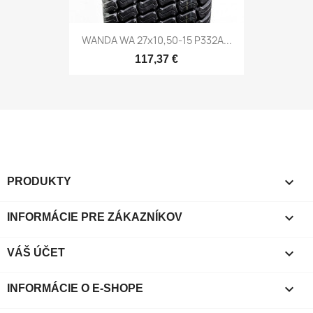
WANDA WA 27x10,50-15 P332A...
117,37 €

PRODUKTY

INFORMÁCIE PRE ZÁKAZNÍKOV

VÁŠ ÚČET
keyboard_arrow_down
INFORMÁCIE O E-SHOPE