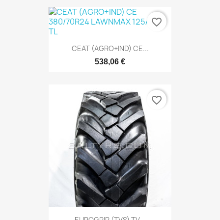
favorite_border
CEAT (AGRO+IND) CE...
538,06 €
favorite_border
EUROGRIP (TVS) TV...