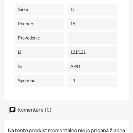
Šírka
11
Priemer
15
Prevedenie
-
Li
121/121
Si
A8/D
Spotreba
I-1
Komentáre (0)
Na tento produkt momentálne nie je pridaná žiadna