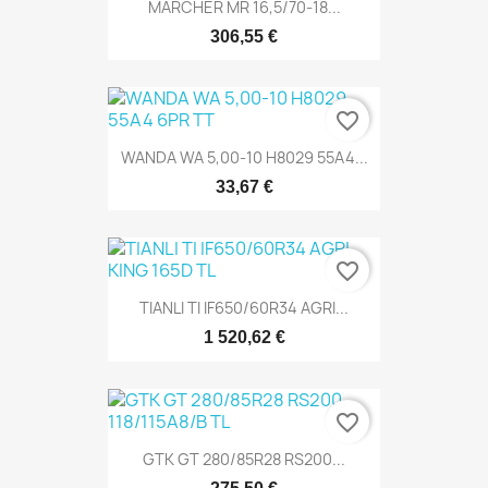
MARCHER MR 16,5/70-18...
306,55 €
favorite_border
WANDA WA 5,00-10 H8029 55A4...
33,67 €
favorite_border
TIANLI TI IF650/60R34 AGRI...
1 520,62 €
favorite_border
GTK GT 280/85R28 RS200...