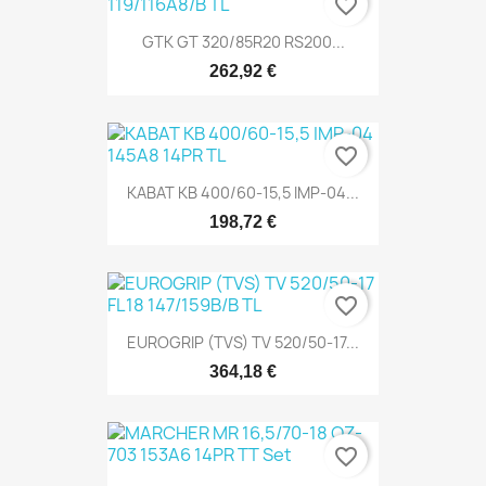
favorite_border
GTK GT 320/85R20 RS200...
262,92 €
favorite_border
KABAT KB 400/60-15,5 IMP-04...
198,72 €
favorite_border
EUROGRIP (TVS) TV 520/50-17...
364,18 €
favorite_border