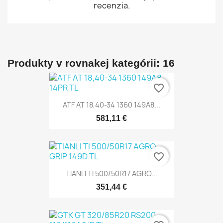
recenzia.
Produkty v rovnakej kategórii: 16
favorite_border
ATF AT 18,40-34 1360 149A8...
581,11 €
favorite_border
TIANLI TI 500/50R17 AGRO...
351,44 €