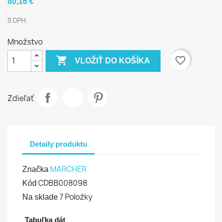
80,16 €
S DPH
Množstvo

favorite_border
VLOŽIŤ DO KOŠÍKA
Zdieľať
Detaily produktu
MARCHER
Značka
CDBB008098
Kód
7 Položky
Na sklade
Tabuľka dát