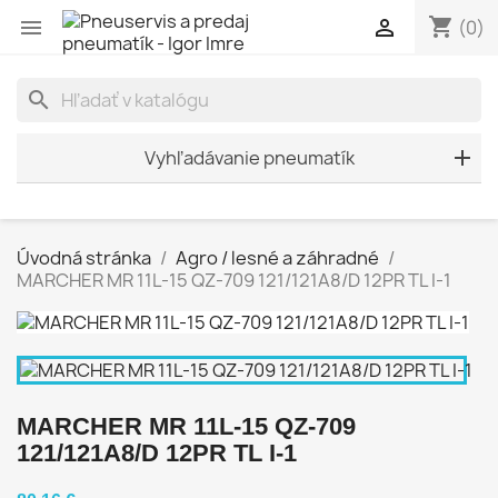
shopping_cart


(0)
search
Vyhľadávanie pneumatík
Úvodná stránka
Agro / lesné a záhradné
MARCHER MR 11L-15 QZ-709 121/121A8/D 12PR TL I-1
MARCHER MR 11L-15 QZ-709
121/121A8/D 12PR TL I-1