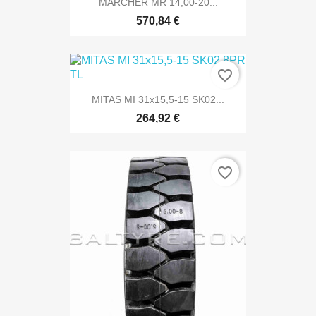
MARCHER MR 14,00-20...
570,84 €
favorite_border
MITAS MI 31x15,5-15 SK02...
264,92 €
favorite_border