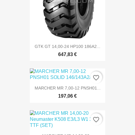
GTK GT 14,00-24 HP100 186A2...
647,83 €
favorite_border
MARCHER MR 7,00-12 PNSH01...
197,06 €
favorite_border