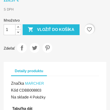
228,37 €
S DPH
Množstvo

favorite_border
VLOŽIŤ DO KOŠÍKA
Zdieľať
Detaily produktu
Značka
MARCHER
Kód
CDBB008803
Na sklade
4 Položky
Tabuľka dát