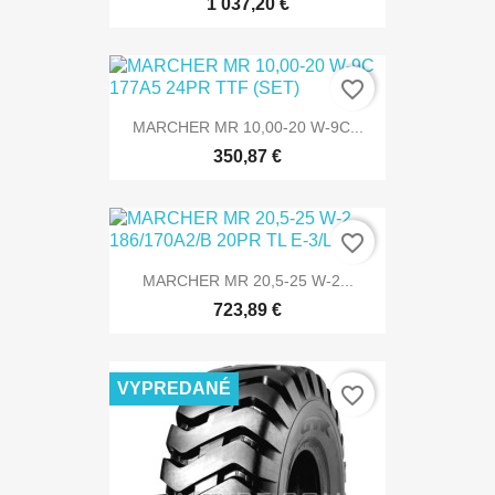
1 037,20 €
favorite_border
MARCHER MR 10,00-20 W-9C...
350,87 €
favorite_border
MARCHER MR 20,5-25 W-2...
723,89 €
VYPREDANÉ
favorite_border