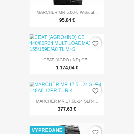
MARCHER MR 5,00-8 Without...
95,04 €
favorite_border
CEAT (AGRO+IND) CE...
1 174,04 €
favorite_border
MARCHER MR 17,5L-24 SLR4...
377,63 €
VYPREDANÉ
favorite_border