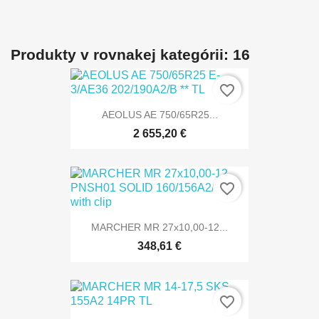
Produkty v rovnakej kategórii: 16
favorite_border
AEOLUS AE 750/65R25...
2 655,20 €
favorite_border
MARCHER MR 27x10,00-12...
348,61 €
favorite_border